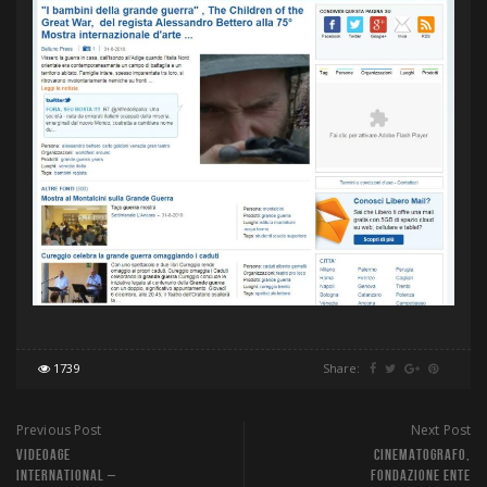
1739
Share:
Previous Post
Next Post
VIDEOAGE
CINEMATOGRAFO,
INTERNATIONAL –
FONDAZIONE ENTE