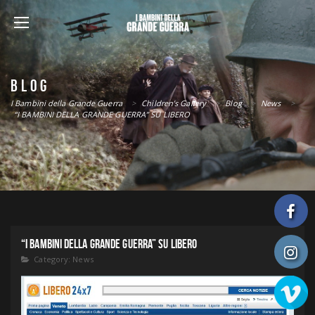
BLOG
I Bambini della Grande Guerra
>
Children’s Gallery
>
Blog
>
News
>
“I BAMBINI DELLA GRANDE GUERRA” SU LIBERO
“I BAMBINI DELLA GRANDE GUERRA” SU LIBERO
Category:
News